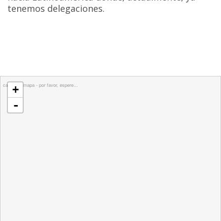
tenemos delegaciones.
cargando mapa - por favor, espere...
+
-